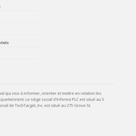
s
tiels