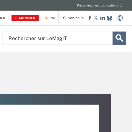
Découvrez nos publications
Suivez-nous:
IER
S'ABONNER
RSS
Rechercher
sur
LeMagIT