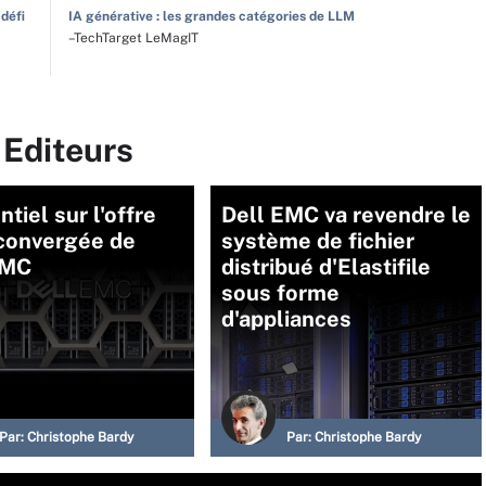
 défi
IA générative : les grandes catégories de LLM
–TechTarget LeMagIT
 Editeurs
ntiel sur l'offre
Dell EMC va revendre le
convergée de
système de fichier
EMC
distribué d'Elastifile
sous forme
d'appliances
Par:
Christophe Bardy
Par:
Christophe Bardy