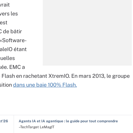
rait
vers les
est
 de bâtir
 «Software-
aleIO étant
uelles
sée. EMC a
Flash en rachetant XtremIO. En mars 2013, le groupe
sition
dans une baie 100% Flash.
xt'26
Agents IA et IA agentique : le guide pour tout comprendre
–TechTarget LeMagIT