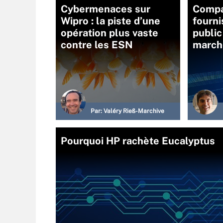
Cybermenaces sur
Compar
Wipro : la piste d’une
fourni
opération plus vaste
public
contre les ESN
march
Par:
Valéry Rieß-Marchive
Pourquoi HP rachète Eucalyptus