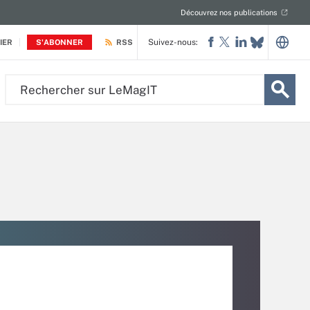
Découvrez nos publications
Suivez-nous:
IER
S'ABONNER
RSS
Rechercher
sur
LeMagIT