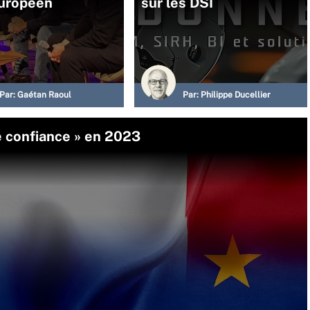
européen
sur les DSI
Par:
Gaétan Raoul
Par:
Philippe Ducellier
 confiance » en 2023