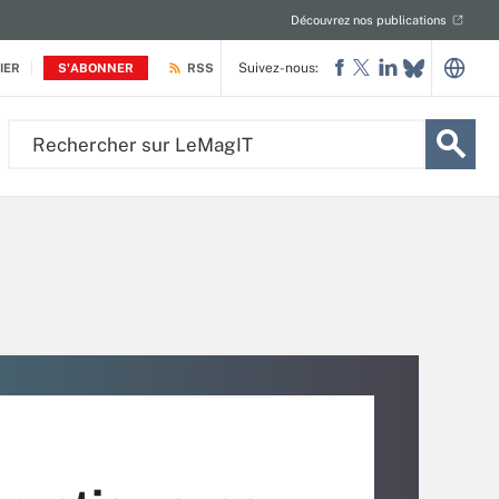
Découvrez nos publications
Suivez-nous:
IER
S'ABONNER
RSS
Rechercher
sur
LeMagIT