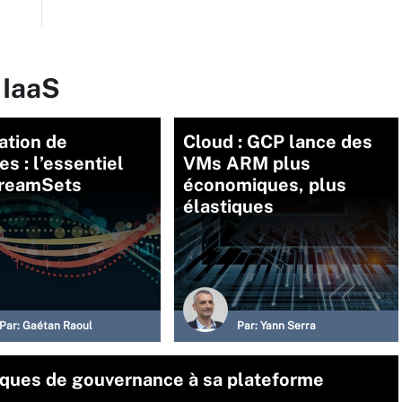
 IaaS
ation de
Cloud : GCP lance des
s : l’essentiel
VMs ARM plus
treamSets
économiques, plus
élastiques
Par:
Gaétan Raoul
Par:
Yann Serra
riques de gouvernance à sa plateforme