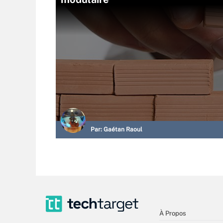
Par:
Gaétan Raoul
À Propos