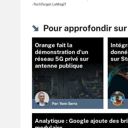
–TechTarget LeMagIT
Pour approfondir sur
Orange fait la
Intégr
démonstration d’un
donnée
réseau 5G privé sur
sur S
antenne publique
Par:
Yann Serra
Analytique : Google ajoute des b
modulaire