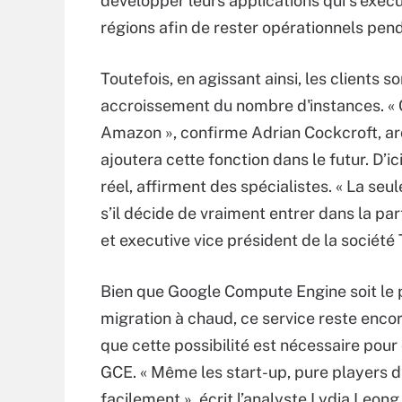
développer leurs applications qui s’exécu
régions afin de rester opérationnels pen
Toutefois, en agissant ainsi, les clients 
accroissement du nombre d'instances. « C
Amazon », confirme Adrian Cockcroft, ar
ajoutera cette fonction dans le futur. D’ic
réel, affirment des spécialistes. « La seu
s’il décide de vraiment entrer dans la par
et executive vice président de la socié
Bien que Google Compute Engine soit le 
migration à chaud, ce service reste enco
que cette possibilité est nécessaire po
GCE. « Même les start-up, pure players d
facilement », écrit l’analyste Lydia Leong