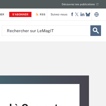
Découvrez nos publications
Suivez-nous:
IER
S'ABONNER
RSS
Rechercher
sur
LeMagIT