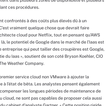
tent dans plusieurs zones de disponibilité et plusieurs
dant ces procédures.
sont confrontés à des coûts plus élevés dû à un
’est vraiment quelque chose que devrait faire
chitecte cloud pour Netflix, tout en pensant qu’AWS
i là, le potentiel de Google dans le marché de l'Iaas est
le entreprise qui peut tailler des croupières est Google,
tie du Iaas », soutient de son coté Bryson Koehler, CIO
té The Weather Company.
premier service cloud non VMware à ajouter la
re à l’état de bêta. Les analystes pensent également
ur compenser les longues périodes de maintenance de
u cloud, ne sont pas capables de proposer cela aussi
 du cabinet d’analyste Gartner. « Cette position rigide