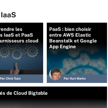
 IaaS
endre les
PaaS : bien choisir
s IaaS et PaaS
entre AWS Elastic
urnisseurs cloud
Beanstalk et Google
App Engine
Par:
Chris Tozzi
Par:
Kurt Marko
tés de Cloud Bigtable