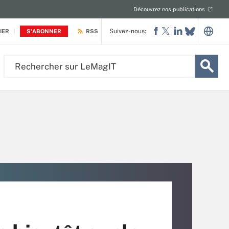
Découvrez nos publications
Suivez-nous:
IER
S'ABONNER
RSS
Rechercher
sur
LeMagIT