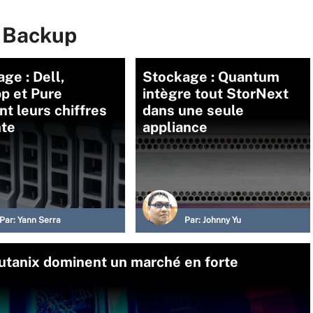
r Backup
ge : Dell,
Stockage : Quantum
p et Pure
intègre tout StorNext
nt leurs chiffres
dans une seule
nte
appliance
Par:
Yann Serra
Par:
Johnny Yu
tanix dominent un marché en forte