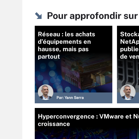
Pour approfondir su
Réseau : les achats
Stocka
d’équipements en
NetAp
hausse, mais pas
publie
partout
de ve
Par:
Yann Serra
Hyperconvergence : VMware et Nu
croissance