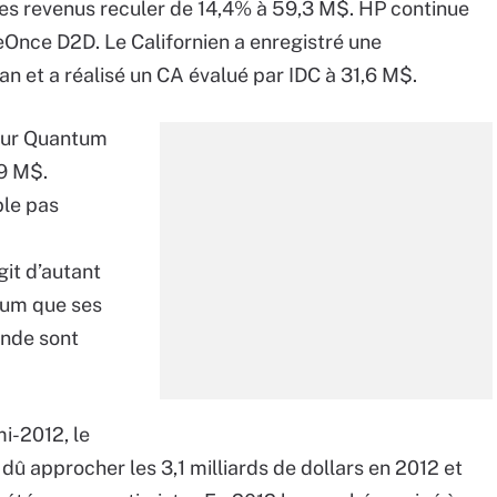
 ses revenus reculer de 14,4% à 59,3 M$. HP continue
Once D2D. Le Californien a enregistré une
n et a réalisé un CA évalué par IDC à 31,6 M$.
pour Quantum
,9 M$.
le pas
git d’autant
tum que ses
ande sont
mi-2012, le
û approcher les 3,1 milliards de dollars en 2012 et