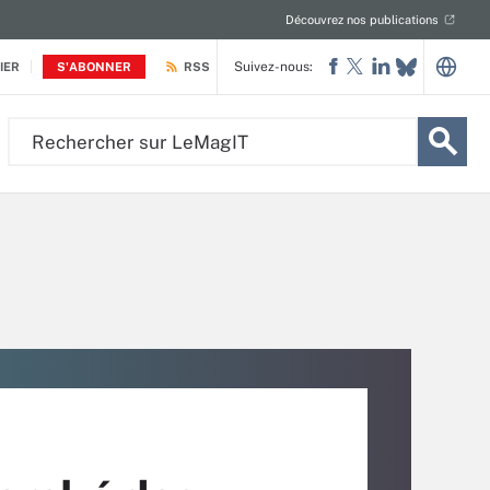
Découvrez nos publications
Suivez-nous:
IER
S'ABONNER
RSS
Rechercher
sur
LeMagIT