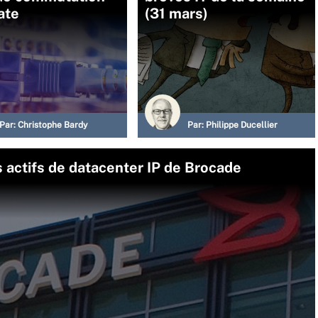
ate
(31 mars)
Par:
Christophe Bardy
Par:
Philippe Ducellier
 actifs de datacenter IP de Brocade