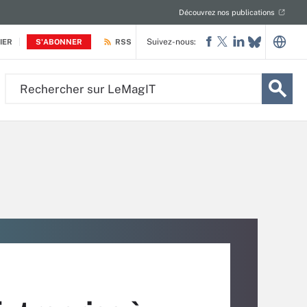
Découvrez nos publications
Suivez-nous:
IER
S'ABONNER
RSS
Rechercher
sur
LeMagIT