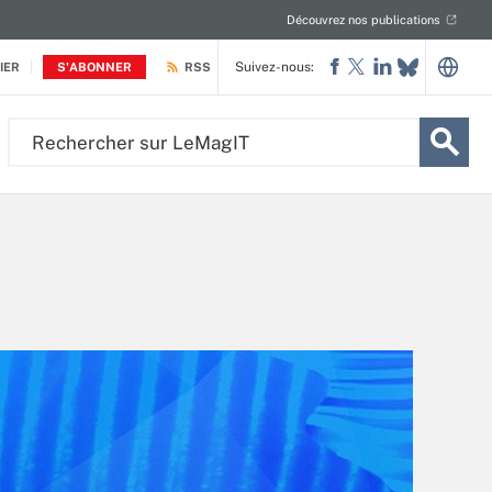
Découvrez nos publications
Suivez-nous:
IER
S'ABONNER
RSS
Rechercher
sur
LeMagIT