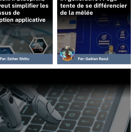
eut simplifier les
tente de se différencier
ssus de
de la mêlée
tion applicative
Par:
Esther Shittu
Par:
Gaétan Raoul