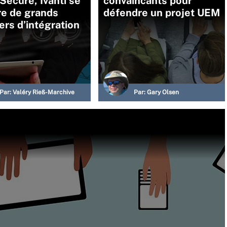
Secure, Ivanti se
convaincants pour
re de grands
défendre un projet UEM
ers d’intégration
Par:
Valéry Rieß-Marchive
Par:
Gary Olsen