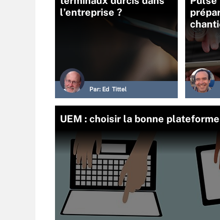
terminaux durcis dans
Pulse 
l’entreprise ?
prépa
chanti
Par:
Ed Tittel
UEM : choisir la bonne plateforme