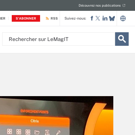
Découvrez nos publications
Suivez-nous:
IER
S'ABONNER
RSS
Rechercher
sur
LeMagIT