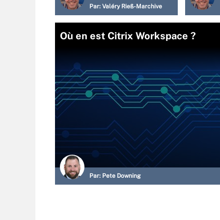
Par:
Valéry Rieß-Marchive
Où en est Citrix Workspace ?
Par:
Pete Downing