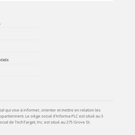
s
tiels