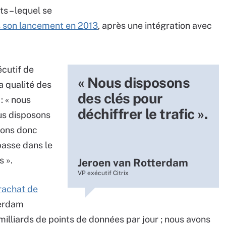
s – lequel se
 son lancement en 2013
, après une intégration avec
cutif de
« Nous disposons
la qualité des
des clés pour
: « nous
déchiffrer le trafic ».
us disposons
avons donc
passe dans le
s ».
Jeroen van Rotterdam
VP exécutif Citrix
rachat de
terdam
milliards de points de données par jour ; nous avons