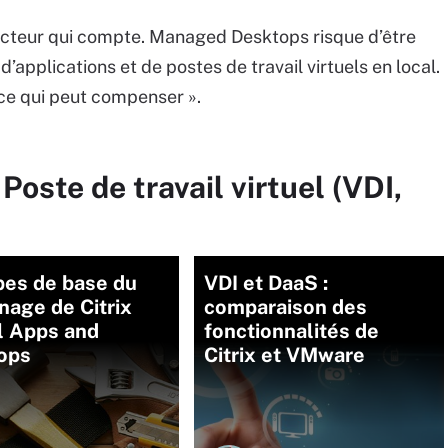
facteur qui compte. Managed Desktops risque d’être
applications et de postes de travail virtuels en local.
 ce qui peut compenser ».
Poste de travail virtuel (VDI,
pes de base du
VDI et DaaS :
age de Citrix
comparaison des
l Apps and
fonctionnalités de
ops
Citrix et VMware