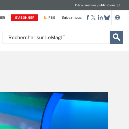
Découvrez nos publications
Suivez-nous:
IER
S'ABONNER
RSS
Rechercher
sur
LeMagIT