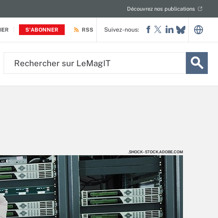
Découvrez nos publications
Suivez-nous:
IER
S'ABONNER
RSS
Rechercher
sur
LeMagIT
.SHOCK - STOCK.ADOBE.COM
.SHOCK - STOCK.ADOBE.COM