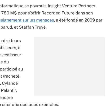
informatique se poursuit. Insight Venture Partners
de 780 M$ pour s’offrir Recorded Future dans son
seignement sur les menaces
, a été fondé en 2009 par
Sparud, et Staffan Truvé.
quatre tours
tisseurs, à
’investisseur
ne du
participé au
t (racheté
), Cylance
 Palantir,
 encore
ne citer que quelques exemples.