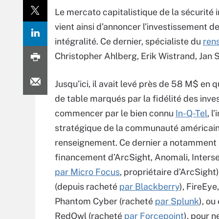
Le mercato capitalistique de la sécurité 
vient ainsi d’annoncer l’investissement 
intégralité. Ce dernier, spécialiste du
ren
Christopher Ahlberg, Erik Wistrand, Jan 
Jusqu’ici, il avait levé près de 58 M$ en 
de table marqués par la fidélité des inves
commencer par le bien connu
In-Q-Tel
, l
stratégique de la communauté américai
renseignement. Ce dernier a notamment 
financement d’ArcSight, Anomali, Interse
par Micro Focus
, propriétaire d’ArcSight
(depuis racheté
par Blackberry
), FireEye,
Phantom Cyber (racheté
par Splunk
), ou
RedOwl (racheté
par Forcepoint
), pour 