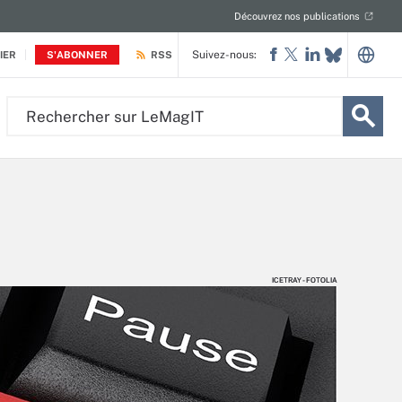
Découvrez nos publications
Suivez-nous:
IER
S'ABONNER
RSS
Rechercher
sur
LeMagIT
ICETRAY - FOTOLIA
ICETRAY - FOTOLIA