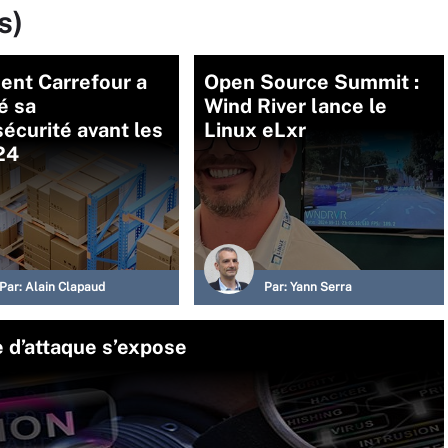
s)
nt Carrefour a
Open Source Summit :
é sa
Wind River lance le
écurité avant les
Linux eLxr
24
Par:
Alain Clapaud
Par:
Yann Serra
e d’attaque s’expose