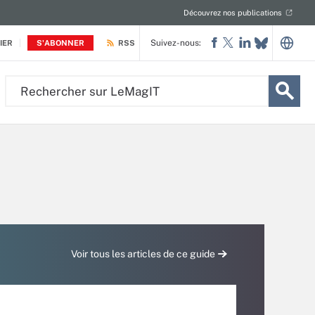
Découvrez nos publications
Suivez-nous:
IER
S'ABONNER
RSS
Rechercher
sur
LeMagIT
Voir tous les articles de ce guide