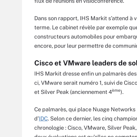
flux de réunions en visioconférence.
Dans son rapport, IHS Markit s’attend à v
terme. Le cabinet révèle par exemple que
constructeurs automobiles pour embarq
encore, pour leur permettre de communiq
Cisco et VMware leaders de so
IHS Markit dresse enfin un palmarès des
ci, VMware serait numéro 1, suivi de Cisco
ème
et Silver Peak (anciennement 4
).
Ce palmarès, qui place Nuage Networks 
d’
IDC
. Selon ce dernier, les cinq champi
chronologie : Cisco, VMware, Silver Peak
deux évaluations est qu’elles ne compte