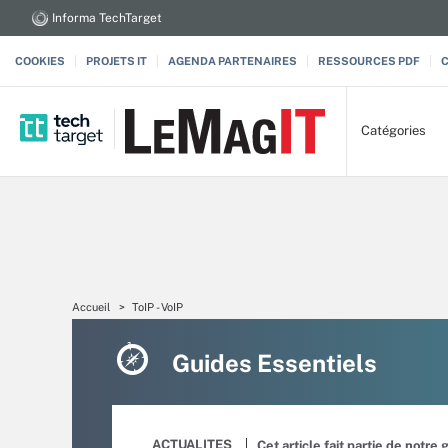
Informa TechTarget
COOKIES
PROJETS IT
AGENDA PARTENAIRES
RESSOURCES PDF
Catégories
Accueil
ToIP - VoIP
Guides Essentiels
ACTUALITES
Cet article fait partie de notre