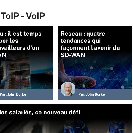
ToIP - VoIP
 : il est temps
Réseau : quatre
per les
tendances qui
availleurs d’un
façonnent l’avenir du
AN
SD-WAN
Par:
John Burke
Par:
John Burke
des salariés, ce nouveau défi