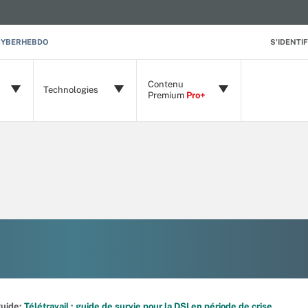
CYBERHEBDO
S'IDENTIF
Contenu
Technologies
Premium
Pro+
 guide:
Télétravail : guide de survie pour la DSI en période de crise