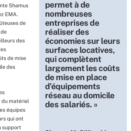
permet à de
ente Shamus
nombreuses
hez EMA.
entreprises de
oûteuses de
réaliser des
 de
économies sur leurs
illeurs des
surfaces locatives,
Ces
qui complètent
ûts de mise
largement les coûts
ile des
de mise en place
d’équipements
es
réseau au domicile
 du matériel
des salariés. »
Les équipes
urs qui ont
n support