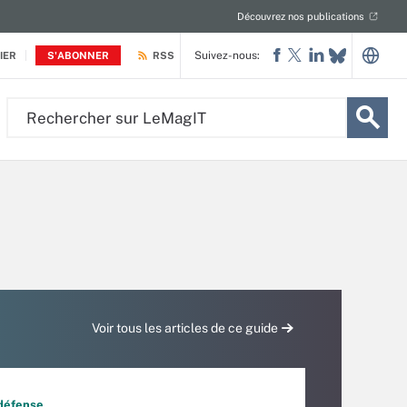
Découvrez nos publications
Suivez-nous:
IER
S'ABONNER
RSS
Rechercher
sur
LeMagIT
Voir tous les articles de ce guide
 défense