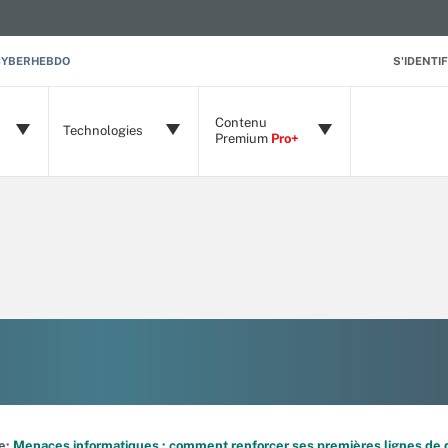
CYBERHEBDO
S'IDENTIF
Contenu
Technologies
Premium
Pro+
de:
Menaces informatiques : comment renforcer ses premières lignes de