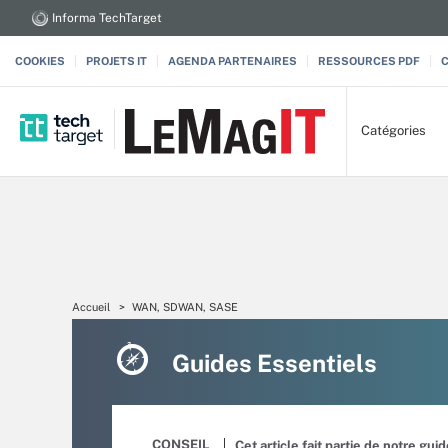
Informa TechTarget
COOKIES
PROJETS IT
AGENDA PARTENAIRES
RESSOURCES PDF
Catégories
Accueil
WAN, SDWAN, SASE
Guides Essentiels
CONSEIL
Cet article fait partie de notre gui