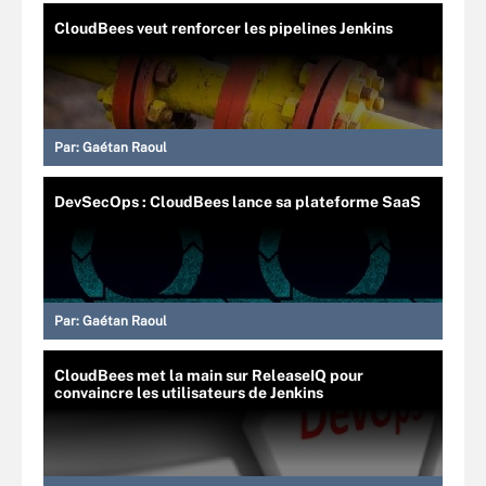
CloudBees veut renforcer les pipelines Jenkins
Par:
Gaétan Raoul
DevSecOps : CloudBees lance sa plateforme SaaS
Par:
Gaétan Raoul
CloudBees met la main sur ReleaseIQ pour
convaincre les utilisateurs de Jenkins