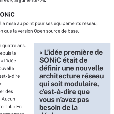
ires », argumente-t-il.
 SONiC
ll a mise au point pour ses équipements réseau,
on que la version Open source de base.
n quatre ans.
« L’idée première de
epuis le
SONiC était de
 « L’idée
définir une nouvelle
ouvelle
architecture réseau
est-à-dire
qui soit modulaire,
r
c’est-à-dire que
er des
vous n’avez pas
. Aucun
besoin de la
-t-il. « En