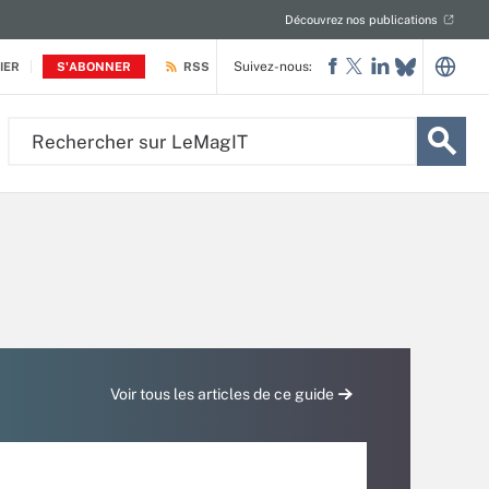
Découvrez nos publications
Suivez-nous:
IER
S'ABONNER
RSS
Rechercher
sur
LeMagIT
Voir tous les articles de ce guide