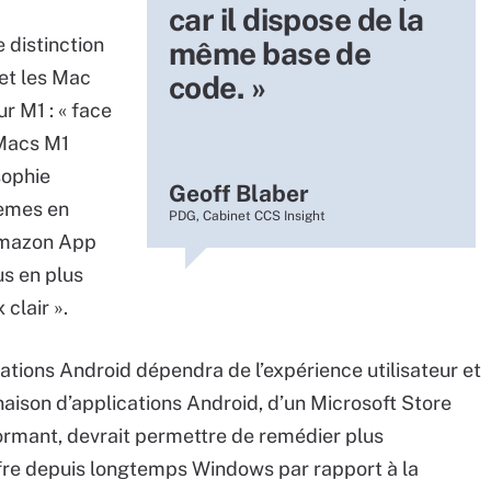
car il dispose de la
 distinction
même base de
et les Mac
code. »
r M1 : « face
 Macs M1
sophie
Geoff Blaber
tèmes en
PDG, Cabinet CCS Insight
’Amazon App
us en plus
clair ».
cations Android dépendra de l’expérience utilisateur et
ison d’applications Android, d’un Microsoft Store
formant, devrait permettre de remédier plus
fre depuis longtemps Windows par rapport à la