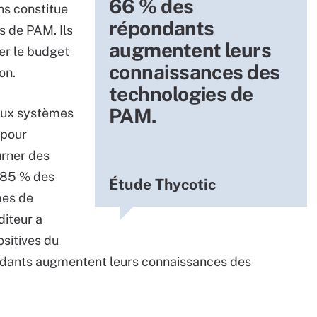
66 % des
ns constitue
répondants
s de PAM. Ils
augmentent leurs
er le budget
connaissances des
on.
technologies de
PAM.
 aux systèmes
 pour
rner des
 85 % des
Étude Thycotic
mes de
diteur a
sitives du
ondants augmentent leurs connaissances des