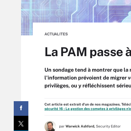
ACTUALITES
La PAM passe à 
Un sondage tend à montrer que la m
l’information prévoient de migrer 
privilèges, ou y réfléchissent séri
Cet article est extrait d'un de nos magazines. Tél
sécurité 16 : La gestion des comptes à privilèges n’
par
Warwick Ashford,
Security Editor