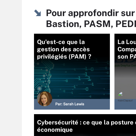
Pour approfondir sur
Bastion, PASM, PED
Qu'est-ce que la
La Lou
gestion des accès
Compa
privilégiés (PAM) ?
son P
Par:
Sarah Lewis
Cybersécurité : ce que la postur
économique