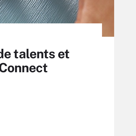
e talents et
sConnect