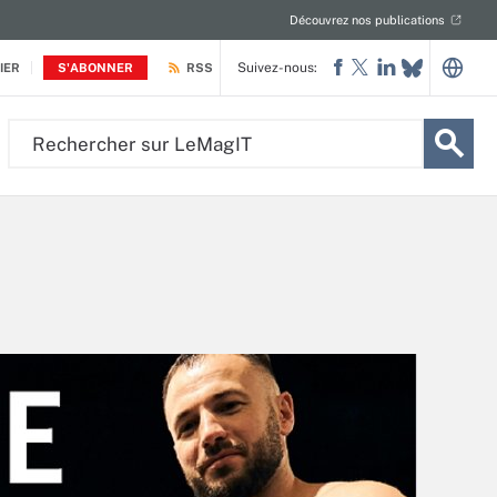
Découvrez nos publications
Suivez-nous:
IER
S'ABONNER
RSS
Rechercher
sur
LeMagIT