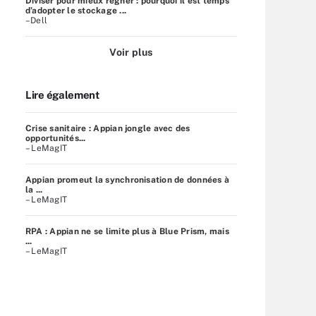
Diviser pour mieux régner : pourquoi il est temps
d’adopter le stockage ...
–Dell
Voir plus
Lire également
Crise sanitaire : Appian jongle avec des
opportunités...
– LeMagIT
Appian promeut la synchronisation de données à
la ...
– LeMagIT
RPA : Appian ne se limite plus à Blue Prism, mais
...
– LeMagIT