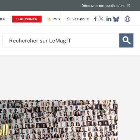
Découvrez nos publications
Suivez-nous:
IER
S'ABONNER
RSS
Rechercher
sur
LeMagIT