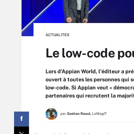
ACTUALITES
Le low-code po
Lors d’Appian World, l’éditeur a 
ouvert à toutes les personnes qui 
low-code. Si Appian veut « démocra
partenaires qui recrutent la majori
par
Gaétan Raoul,
LeMagIT