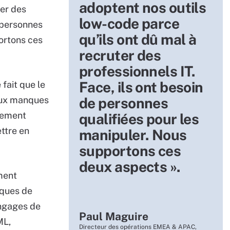
adoptent nos outils
ter des
low-code parce
e personnes
qu’ils ont dû mal à
ortons ces
recruter des
professionnels IT.
Face, ils ont besoin
fait que le
 aux manques
de personnes
alement
qualifiées pour les
ettre en
manipuler. Nous
supportons ces
deux aspects ».
ment
iques de
ngages de
Paul Maguire
ML,
Directeur des opérations EMEA & APAC,