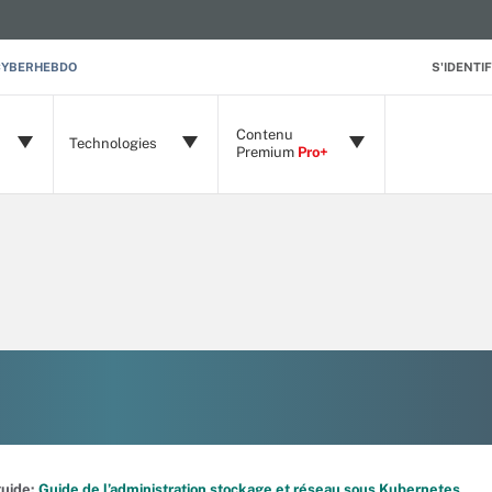
CYBERHEBDO
S'IDENTIF
Contenu
Technologies
Premium
Pro+
 guide:
Guide de l’administration stockage et réseau sous Kubernetes