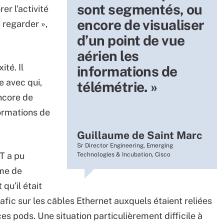
sont segmentés, ou
r l’activité
encore de visualiser
 regarder »,
d’un point de vue
aérien les
ité. Il
informations de
 avec qui,
télémétrie. »
ncore de
formations de
Guillaume de Saint Marc
Sr Director Engineering, Emerging
T a pu
Technologies & Incubation, Cisco
ème de
qu’il était
afic sur les câbles Ethernet auxquels étaient reliées
s pods. Une situation particulièrement difficile à