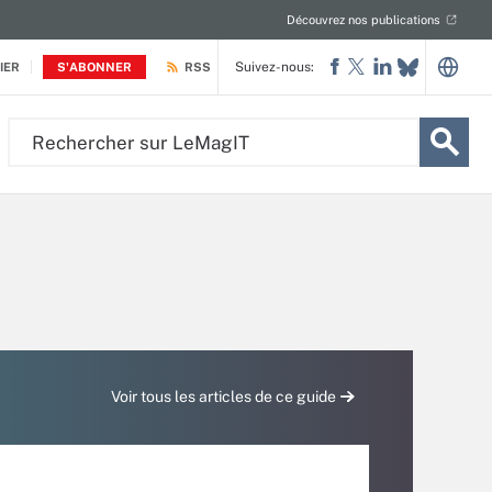
Découvrez nos publications
Suivez-nous:
IER
S'ABONNER
RSS
Rechercher
sur
LeMagIT
Voir tous les articles de ce guide