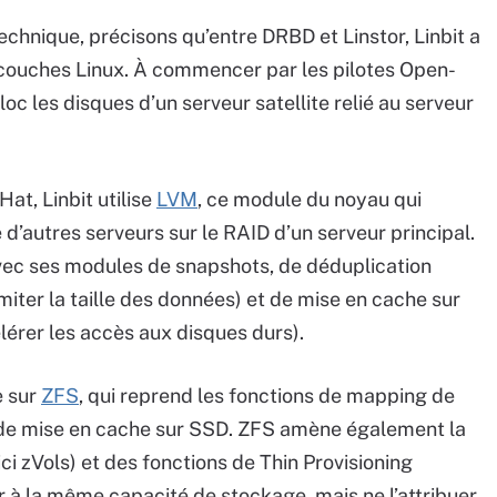
technique, précisons qu’entre DRBD et Linstor, Linbit a
 couches Linux. À commencer par les pilotes Open-
c les disques d’un serveur satellite relié au serveur
at, Linbit utilise
LVM
, ce module du noyau qui
’autres serveurs sur le RAID d’un serveur principal.
avec ses modules de snapshots, de déduplication
miter la taille des données) et de mise en cache sur
rer les accès aux disques durs).
e sur
ZFS
, qui reprend les fonctions de mapping de
 de mise en cache sur SSD. ZFS amène également la
ci zVols) et des fonctions de Thin Provisioning
 à la même capacité de stockage, mais ne l’attribuer