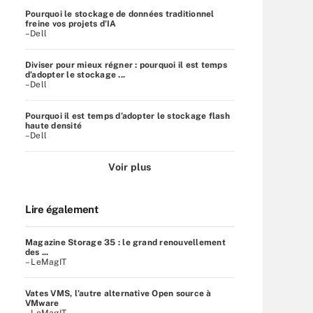
Pourquoi le stockage de données traditionnel
freine vos projets d’IA
–Dell
Diviser pour mieux régner : pourquoi il est temps
d’adopter le stockage ...
–Dell
Pourquoi il est temps d’adopter le stockage flash
haute densité
–Dell
Voir plus
Lire également
Magazine Storage 35 : le grand renouvellement
des ...
– LeMagIT
Vates VMS, l’autre alternative Open source à
VMware
– LeMagIT