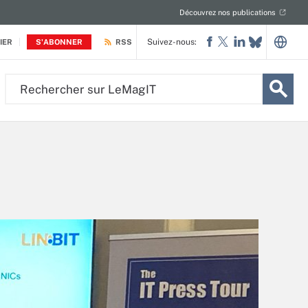
Découvrez nos publications
Suivez-nous:
IER
S'ABONNER
RSS
Rechercher
sur
LeMagIT