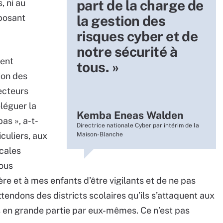
part de la charge de
, ni au
mposant
la gestion des
risques cyber et de
notre sécurité à
vent
tous. »
tion des
secteurs
léguer la
Kemba Eneas Walden
as », a-t-
Directrice nationale Cyber par intérim de la
culiers, aux
Maison-Blanche
ocales
ous
 et à mes enfants d’être vigilants et de ne pas
ttendons des districts scolaires qu’ils s’attaquent aux
s en grande partie par eux-mêmes. Ce n’est pas