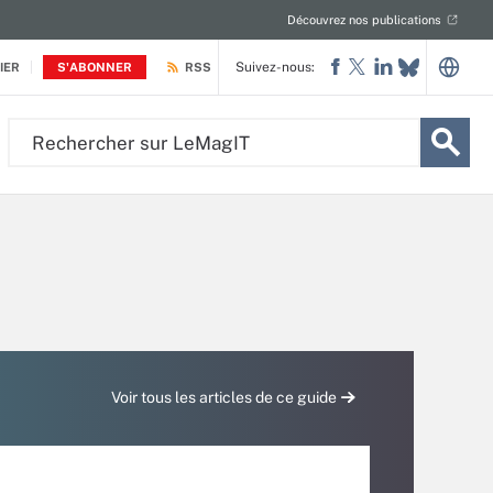
Découvrez nos publications
Suivez-nous:
IER
S'ABONNER
RSS
Rechercher
sur
LeMagIT
Voir tous les articles de ce guide