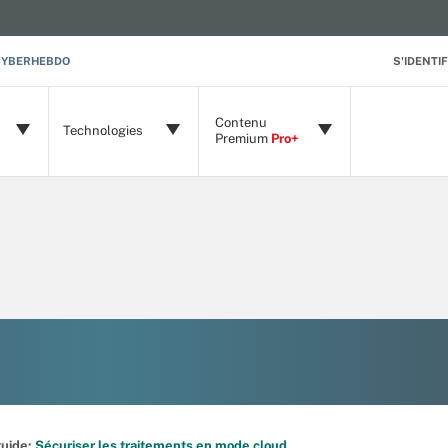
CYBERHEBDO
S'IDENTIF
Contenu
Technologies
Premium
Pro+
 guide:
Sécuriser les traitements en mode cloud