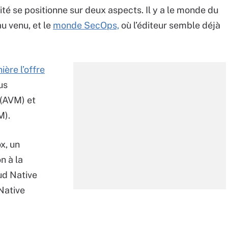
lité se positionne sur deux aspects. Il y a le monde du
u venu, et le
monde SecOps,
où l’éditeur semble déjà
ière l’offre
us
 (AVM) et
M).
x, un
n à la
ud Native
Native