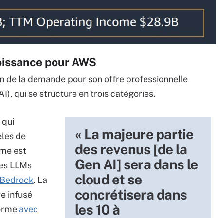
croissance pour AWS
n de la demande pour son offre professionnelle
I), qui se structure en trois catégories.
 qui
« La majeure partie
èles de
des revenus [de la
ème est
Gen AI] sera dans le
 des LLMs
cloud et se
Bedrock
. La
concrétisera dans
ve infusé
les 10 à
forme
avec