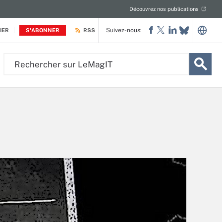
Découvrez nos publications
Suivez-nous:
IER
S'ABONNER
RSS
Rechercher
sur
LeMagIT