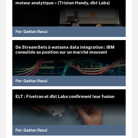
moteur analytique » (Tristan Handy, dbt Labs)
Par:
Gaétan Raoul
De StreamSets à watsonx data integration : IBM
consolide sa position sur un marché mouvant
Par:
Gaétan Raoul
ELT : Fivetran et dbt Labs confirment leur fusion
Par:
Gaétan Raoul