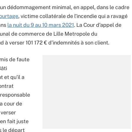
 un dédommagement minimal, en appel, dans le cadre
Courtage
, victime collatérale de l’incendie qui a ravagé
dans
la nuit du 9 au 10 mars 2021
. La Cour d’appel de
ibunal de commerce de Lille Metropole du
à verser 101 172 € d’indemnités à son client.
mis de faute
âti
 et qu’il a
ontrat
 responsable
la cour de
verser
en fait juste
s le départ