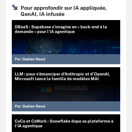
Pour approfondir sur IA appliquée,
GenAI, IA infusée
DBaaS : Supabase s’imagine en « back-end à la
demande » pour l’IA agentique
Par:
Gaétan Raoul
LLM : pour s’émanciper d’Anthropic et d’OpenAI,
Microsoft lance la famille de modèles MAI
Par:
Gaétan Raoul
CoCo et CoWork : Snowflake dope sa plateforme à
l’IA agentique