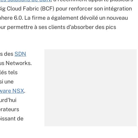
Big Cloud Fabric (BCF) pour renforcer son intégration
phere 6.0. La firme a également dévoilé un nouveau
ur permettre à ses clients d’absorber des pics
ts des
SDN
us Networks.
lés tels
si une
ware NSX
.
urd’hui
érateurs
issant de