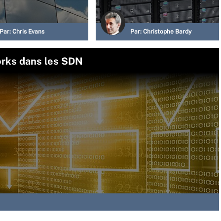
Par:
Chris Evans
Par:
Christophe Bardy
orks dans les SDN