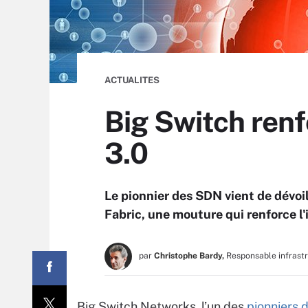
ACTUALITES
Big Switch ren
3.0
Le pionnier des SDN vient de dévoil
Fabric, une mouture qui renforce l
par
Christophe Bardy,
Responsable infrast
Big Switch Networks, l’un des
pionniers 