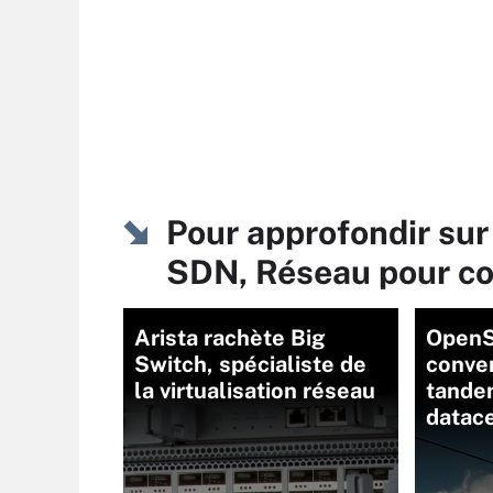
Pour approfondir sur
SDN, Réseau pour c
Arista rachète Big
OpenS
Switch, spécialiste de
conve
la virtualisation réseau
tandem
datac