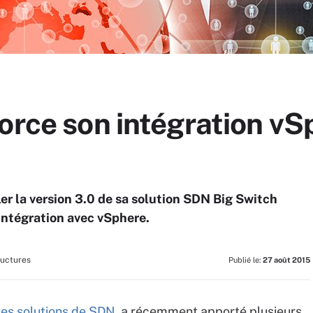
force son intégration v
er la version 3.0 de sa solution SDN Big Switch
'intégration avec vSphere.
ructures
Publié le:
27 août 2015
des solutions de SDN
, a récemment apporté plusieurs