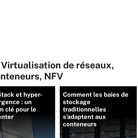
 Virtualisation de réseaux,
onteneurs, NFV
tack et hyper-
Comment les baies de
rgence : un
stockage
 clé pour le
traditionnelles
enter
s’adaptent aux
conteneurs