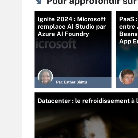
Pour approfondir sur
Ignite 2024 : Microsoft
PaaS :
remplace AI Studio par
entre
Azure AI Foundry
Beans
App E
Par:
Esther Shittu
Datacenter : le refroidissement à l