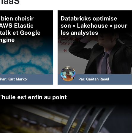
 IaaS
 bien choisir
Databricks optimise
 AWS Elastic
son « Lakehouse » pour
talk et Google
les analystes
ngine
Par:
Kurt Marko
Par:
Gaétan Raoul
’huile est enfin au point