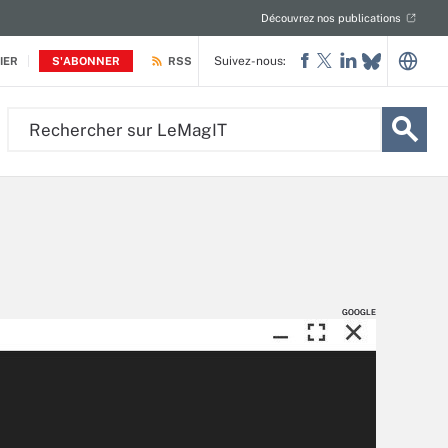
Découvrez nos publications
Suivez-nous:
IER
S'ABONNER
RSS
Rechercher
sur
LeMagIT
GOOGLE
GOOGLE