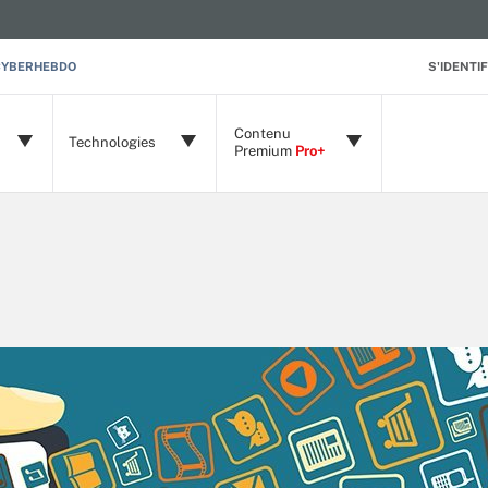
CYBERHEBDO
S'IDENTIF
Contenu
Technologies
Premium
Pro+