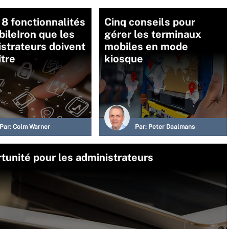
8 fonctionnalités
Cinq conseils pour
ileIron que les
gérer les terminaux
strateurs doivent
mobiles en mode
tre
kiosque
Par:
Colm Warner
Par:
Peter Daalmans
rtunité pour les administrateurs