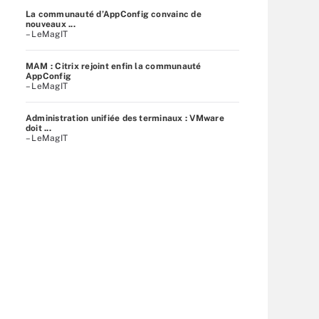
La communauté d’AppConfig convainc de
nouveaux ...
– LeMagIT
MAM : Citrix rejoint enfin la communauté
AppConfig
– LeMagIT
Administration unifiée des terminaux : VMware
doit ...
– LeMagIT