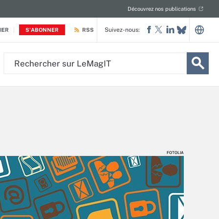
Découvrez nos publications
Suivez-nous:
IER
S'ABONNER
RSS
Rechercher
sur
LeMagIT
FOTOLIA
FOTOLIA