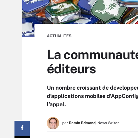
ACTUALITES
La communauté
éditeurs
Un nombre croissant de développeu
d’applications mobiles d’AppConfig
l’appel.
par
Ramin Edmond,
News Writer