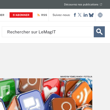
Découvrez nos publications
Suivez-nous:
IER
S'ABONNER
RSS
Rechercher
sur
LeMagIT
MAKSYM YEMELYANOV - FOTOLIA
MAKSYM YEMELYANOV - FOTOLIA