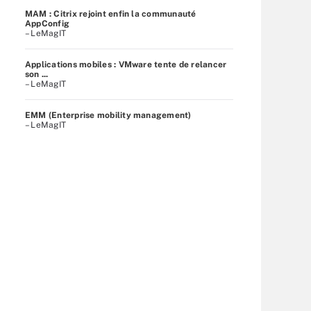
MAM : Citrix rejoint enfin la communauté
AppConfig
– LeMagIT
Applications mobiles : VMware tente de relancer
son ...
– LeMagIT
EMM (Enterprise mobility management)
– LeMagIT