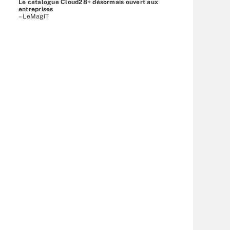
Le catalogue Cloud28+ désormais ouvert aux
entreprises
– LeMagIT