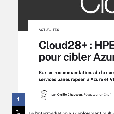
ACTUALITES
Cloud28+ : HPE
pour cibler Az
Sur les recommandations de la co
services paneuropéen à Azure et V
par
Cyrille Chausson,
Rédacteur en Chef
De l’intermédiation au déploiement multi