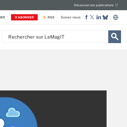
Découvrez nos publications
Suivez-nous:
IER
S'ABONNER
RSS
Rechercher
sur
LeMagIT