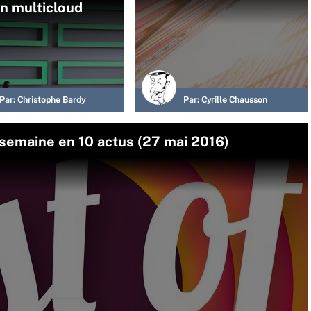
n multicloud
Par:
Christophe Bardy
Par:
Cyrille Chausson
 semaine en 10 actus (27 mai 2016)