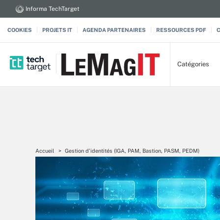
Informa TechTarget
COOKIES
PROJETS IT
AGENDA PARTENAIRES
RESSOURCES PDF
Catégories
Accueil
Gestion d’identités (IGA, PAM, Bastion, PASM, PEDM)