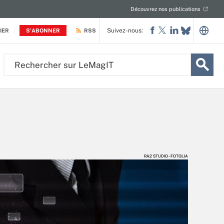
Découvrez nos publications
Suivez-nous:
IER
S'ABONNER
RSS
Rechercher
sur
LeMagIT
RA2 STUDIO - FOTOLIA
RA2 STUDIO - FOTOLIA