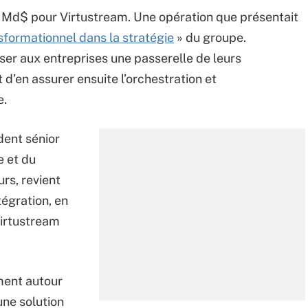
 Md$ pour Virtustream. Une opération que présentait
sformationnel dans la stratégie
» du groupe.
ser aux entreprises une passerelle de leurs
t d’en assurer ensuite l’orchestration et
e.
dent sénior
e et du
rs, revient
égration, en
Virtustream
ement autour
une solution