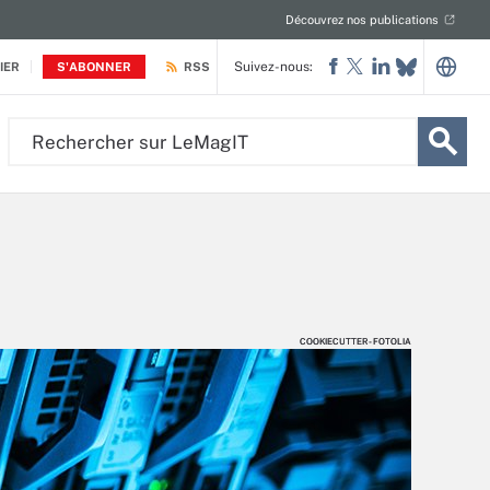
Découvrez nos publications
Suivez-nous:
IER
S'ABONNER
RSS
Rechercher
sur
LeMagIT
COOKIECUTTER - FOTOLIA
COOKIECUTTER - FOTOLIA