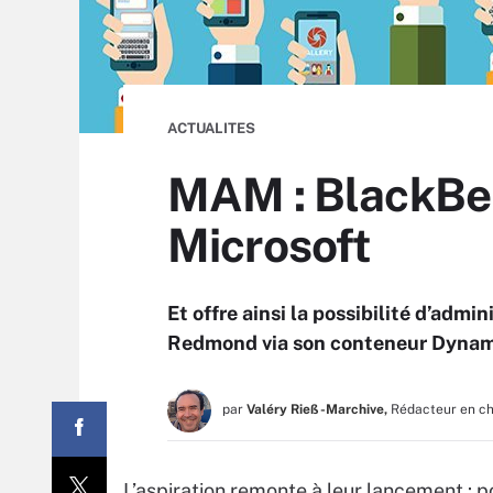
ACTUALITES
MAM : BlackBerr
Microsoft
Et offre ainsi la possibilité d’admin
Redmond via son conteneur Dynamic
par
Valéry Rieß-Marchive,
Rédacteur en c
L’aspiration remonte à leur lancement : p