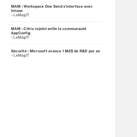
MAM : Workspace One Send s’interface avec
Intune
– LeMagIT
MAM : Citrix rejoint enfin la communauté
AppConfig
– LeMagIT
Sécurité : Microsoft avance 1 Md$ de R&D par an
– LeMagIT