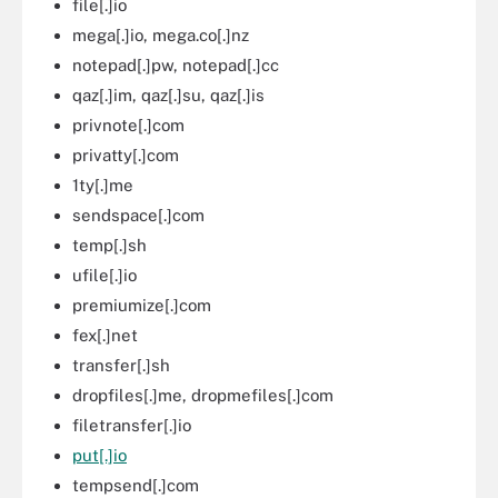
file[.]io
mega[.]io, mega.co[.]nz
notepad[.]pw, notepad[.]cc
qaz[.]im, qaz[.]su, qaz[.]is
privnote[.]com
privatty[.]com
1ty[.]me
sendspace[.]com
temp[.]sh
ufile[.]io
premiumize[.]com
fex[.]net
transfer[.]sh
dropfiles[.]me, dropmefiles[.]com
filetransfer[.]io
put[.]io
tempsend[.]com