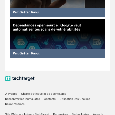
Par:
Gaétan Raoul
Dépendances open source : Google veut
automatiser les scans de vulnérabilités
Par:
Gaétan Raoul
À Propos
Charte d’éthique et de déontologie
Rencontrez les journalistes
Contacts
Utilisation Des Cookies
Réimpressions
Site Web pour Informa TechTarget
Partenaires
Technologies
Agenda