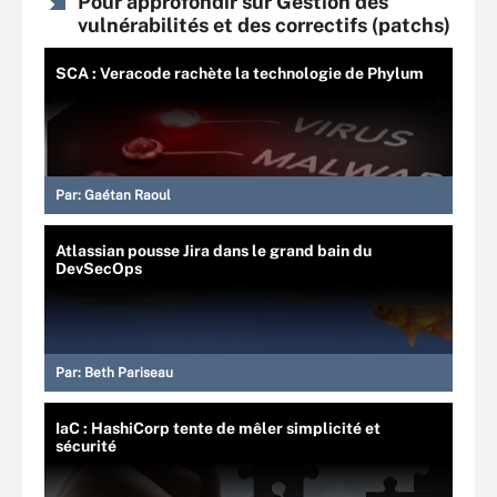
Pour approfondir sur Gestion des
vulnérabilités et des correctifs (patchs)
SCA : Veracode rachète la technologie de Phylum
Par:
Gaétan Raoul
Atlassian pousse Jira dans le grand bain du
DevSecOps
Par:
Beth Pariseau
IaC : HashiCorp tente de mêler simplicité et
sécurité