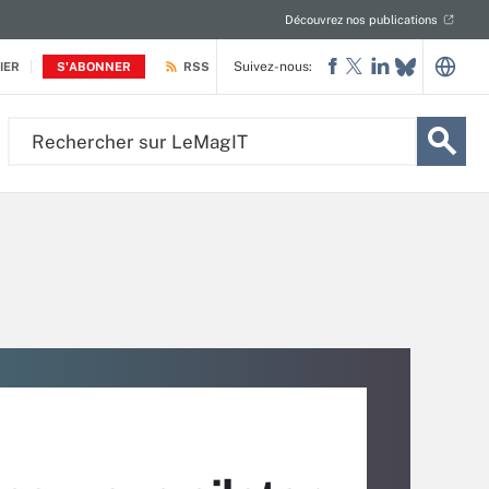
Découvrez nos publications
Suivez-nous:
IER
S'ABONNER
RSS
Rechercher
sur
LeMagIT