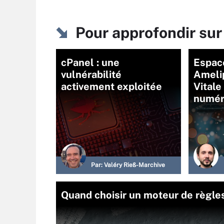
Pour approfondir su
cPanel : une
Espac
vulnérabilité
Amelip
activement exploitée
Vitale
numér
Par:
Valéry Rieß-Marchive
Quand choisir un moteur de règles