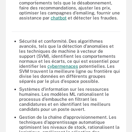
comportements tels que le désabonnement,
faire des recommandations, ajuster les prix,
optimiser les campagnes d'emailing, fournir une
Les avantages commerciaux de l'apprentissage automatique
assistance par
chatbot
et détecter les fraudes.
comprennent la fidélisation des clients, la génération de revenus
et la réduction des coûts.
Sécurité et conformité. Des algorithmes
avancés, tels que la détection d'anomalies et
les techniques de machine à vecteur de
support (SVM), identifient les comportements
normaux et les écarts, ce qui est essentiel pour
identifier les
cybermenaces
potentielles. Les
SVM trouvent la meilleure ligne ou frontière qui
divise les données en différents groupes
séparés par le plus d'espace possible.
Systèmes d'information sur les ressources
humaines. Les modèles ML rationalisent le
processus d'embauche en filtrant les
candidatures et en identifiant les meilleurs
candidats pour un poste ouvert.
Gestion de la chaîne d'approvisionnement. Les
techniques d'apprentissage automatique
optimisent les niveaux de stock, rationalisent la