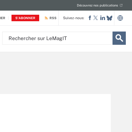
Découvrez nos publications
Suivez-nous:
IER
S'ABONNER
RSS
Rechercher
sur
LeMagIT