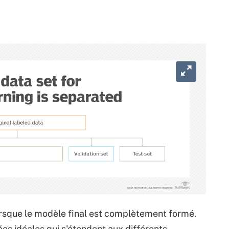
lorsque le modèle final est complètement formé.
s idéales qui s'étendent aux différents