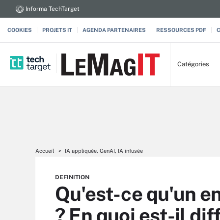
Informa TechTarget
COOKIES
PROJETS IT
AGENDA PARTENAIRES
RESSOURCES PDF
Catégories
Accueil
IA appliquée, GenAI, IA infusée
DEFINITION
Qu'est-ce qu'un e
? En quoi est-il d