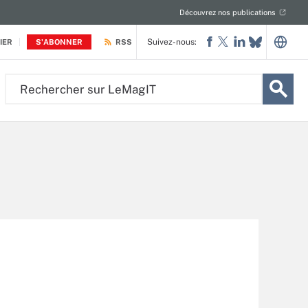
Découvrez nos publications
Suivez-nous:
IER
S'ABONNER
RSS
Rechercher
sur
LeMagIT