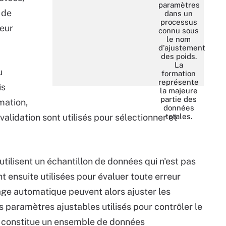
paramètres
 de
dans un
processus
leur
connu sous
le nom
d'ajustement
des poids.
La
u
formation
représente
is
la majeure
partie des
mation,
données
validation sont utilisés pour sélectionner et
totales.
tilisent un échantillon de données qui n'est pas
t ensuite utilisées pour évaluer toute erreur
age automatique peuvent alors ajuster les
paramètres ajustables utilisés pour contrôler le
constitue un ensemble de données