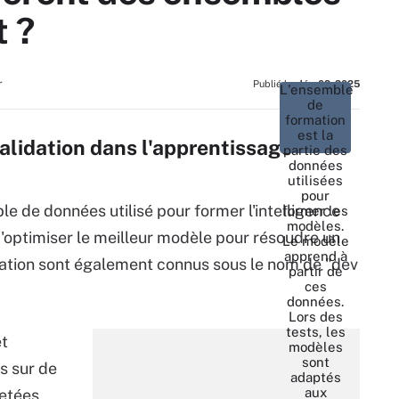
t ?
r
Publié le:
déc. 02, 2025
L'ensemble
de
formation
est la
alidation dans l'apprentissage
partie des
données
utilisées
pour
e de données utilisé pour former l'intelligence
former les
modèles.
 d'optimiser le meilleur modèle pour résoudre un
Le modèle
apprend à
ation sont également connus sous le nom de "dev
partir de
ces
données.
Lors des
tests, les
t
modèles
sont
s sur de
adaptés
aux
etées,