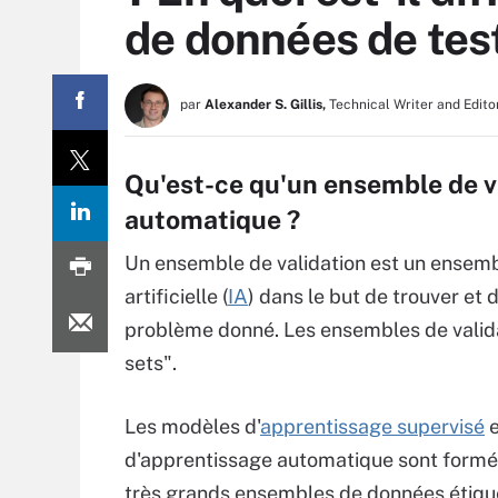
de données de tes
par
Alexander S. Gillis,
Technical Writer and Edito
Qu'est-ce qu'un ensemble de v
automatique ?
Un ensemble de validation est un ensembl
artificielle (
IA
) dans le but de trouver et
problème donné. Les ensembles de valid
sets".
Les modèles d'
apprentissage supervisé
e
d'apprentissage automatique sont formé
très grands ensembles de données étiqu