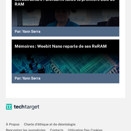
RAM
Par:
Yann Serra
Mémoires : Weebit Nano reparle de ses ReRAM
Par:
Yann Serra
À Propos
Charte d’éthique et de déontologie
Rencontrez les journalistes
Contacts
Utilisation Des Cookies