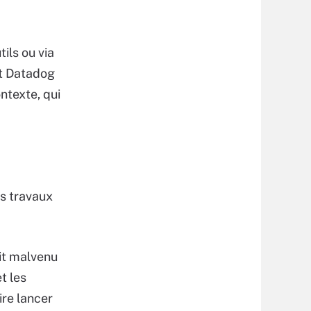
ils ou via
Et Datadog
ntexte, qui
es travaux
ait malvenu
t les
ire lancer