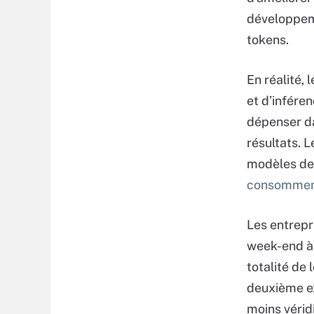
développem
tokens.
En réalité,
et d’inféren
dépenser da
résultats. 
modèles de 
consomment
Les entrepr
week-end à 
totalité de 
deuxième ex
moins véridi