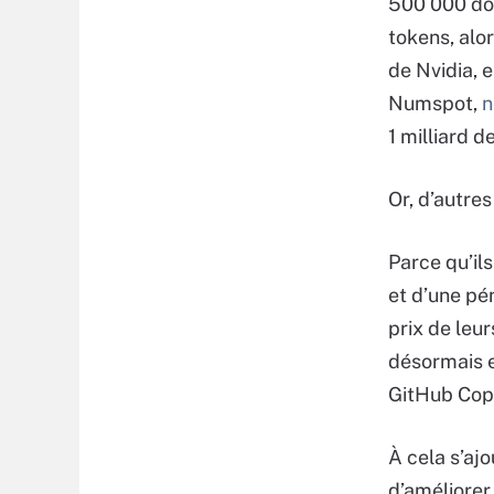
500 000 dol
tokens, alor
de Nvidia, 
Numspot,
n
1 milliard 
Or, d’autre
Parce qu’il
et d’une pé
prix de leu
désormais e
GitHub Copi
À cela s’aj
d’améliorer