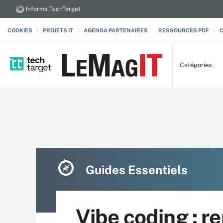
Informa TechTarget
COOKIES
PROJETS IT
AGENDA PARTENAIRES
RESSOURCES PDF
Catégories
Guides Essentiels
Vibe coding : r