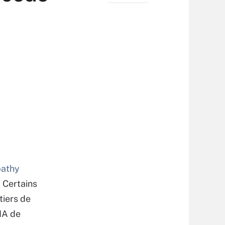
pathy
 Certains
tiers de
’IA de