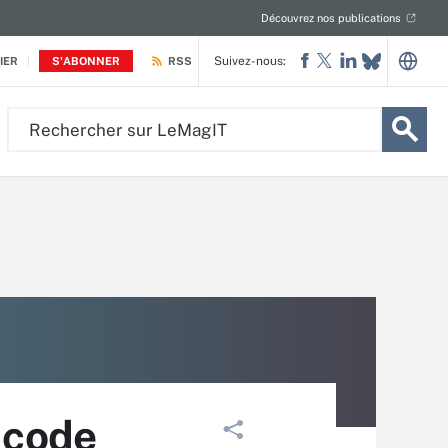
Découvrez nos publications
Suivez-nous:
IER
S'ABONNER
RSS
Rechercher
sur
LeMagIT
n code