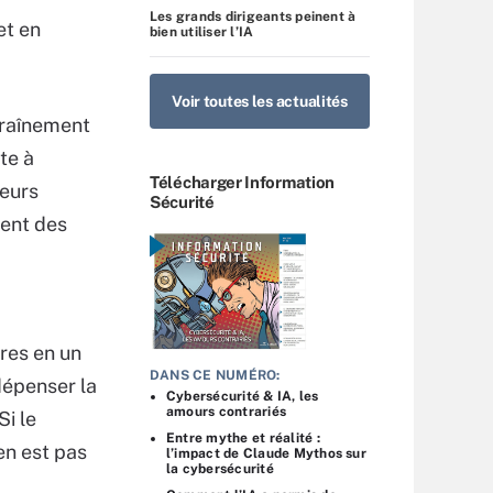
Les grands dirigeants peinent à
et en
bien utiliser l’IA
Voir toutes les actualités
traînement
ste à
Télécharger Information
leurs
Sécurité
ment des
fres en un
DANS CE NUMÉRO:
dépenser la
Cybersécurité & IA, les
amours contrariés
Si le
Entre mythe et réalité :
en est pas
l’impact de Claude Mythos sur
la cybersécurité