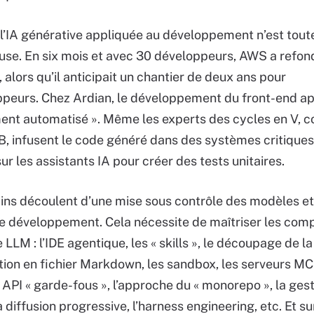
e l’IA générative appliquée au développement n’est tout
use. En six mois et avec 30 développeurs, AWS a refon
alors qu’il anticipait un chantier de deux ans pour
peurs. Chez Ardian, le développement du front-end app
ent automatisé ». Même les experts des cycles en V,
B, infusent le code généré dans des systèmes critiques
ur les assistants IA pour créer des tests unitaires.
ins découlent d’une mise sous contrôle des modèles et
e développement. Cela nécessite de maîtriser les com
 LLM : l’IDE agentique, les « skills », le découpage de la
on en fichier Markdown, les sandbox, les serveurs MCP
 API « garde-fous », l’approche du « monorepo », la ges
 diffusion progressive, l’harness engineering, etc. Et sur