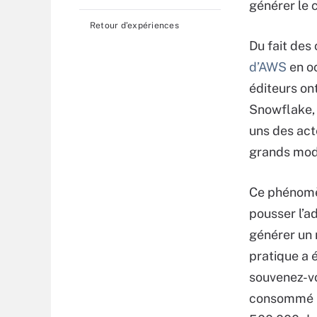
générer le 
Retour d’expériences
Du fait de
d’AWS
en oc
éditeurs on
Snowflake, 
uns des act
grands modè
Ce phénomèn
pousser l’a
générer un 
pratique a 
souvenez-v
consommé un