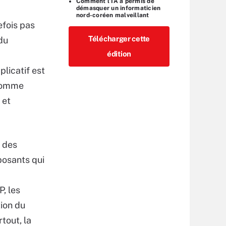
Comment l’IA a permis de
démasquer un informaticien
nord-coréen malveillant
efois pas
Télécharger cette
du
édition
licatif est
 comme
 et
 des
posants qui
, les
tion du
tout, la