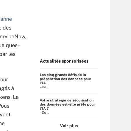
panne
é des
ServiceNow,
uelques-
par les
Actualités sponsorisées
Les cinq grands défis de la
Pour
préparation des données pour
l’IA
agés à
–Dell
kens. La
Votre stratégie de sécurisation
des données est-elle prête pour
Vous
l'IA ?
–Dell
ayant
ne
Voir plus