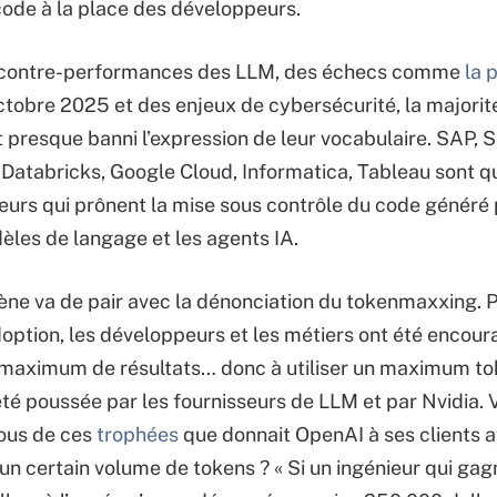
code à la place des développeurs.
s contre-performances des LLM, des échecs comme
la 
tobre 2025 et des enjeux de cybersécurité, la majorit
t presque banni l’expression de leur vocabulaire. SAP, 
Databricks, Google Cloud, Informatica, Tableau sont q
eurs qui prônent la mise sous contrôle du code généré 
les de langage et les agents IA.
e va de pair avec la dénonciation du tokenmaxxing. 
doption, les développeurs et les métiers ont été encour
maximum de résultats… donc à utiliser un maximum to
été poussée par les fournisseurs de LLM et par Nvidia. 
ous de ces
trophées
que donnait OpenAI à ses clients 
 certain volume de tokens ? « Si un ingénieur qui gag