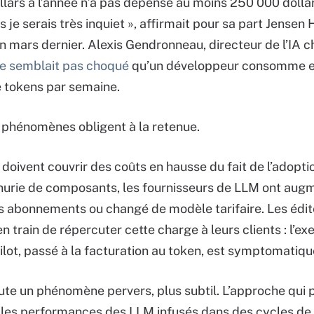
lars à l’année n’a pas dépensé au moins 250 000 dolla
s je serais très inquiet », affirmait pour sa part Jense
en mars dernier. Alexis Gendronneau, directeur de l’IA c
e semblait pas choqué
qu’un développeur consomme e
de tokens par semaine.
s phénomènes obligent à la retenue.
s doivent couvrir des coûts en hausse du fait de l’adopt
nurie de composants, les fournisseurs de LLM ont aug
rs abonnements ou changé de modèle tarifaire. Les édit
n train de répercuter cette charge à leurs clients : l’e
lot, passé à la facturation au token, est symptomatiqu
oute un phénomène pervers, plus subtil. L’approche qui
 les performances des LLM infusés dans des cycles de