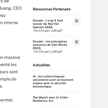
rs de
n Huang, CEO
Ressources Partenaire
hez
Dossier : ce qu'il faut
n interne
retenir du Red Hat
Summit 2026
–TechTarget LeMagIT
Dossier : les principales
annonces de Dell World
2026
–TechTarget LeMagIT
ion massive
menté les
Actualités
eurs sont
IA : les cyberattaques
xemple de
autonomes sont un tournant
majeur pour la sécurité
e.
informatique
Top départ pour le Cyber
 permet
Resilience Act