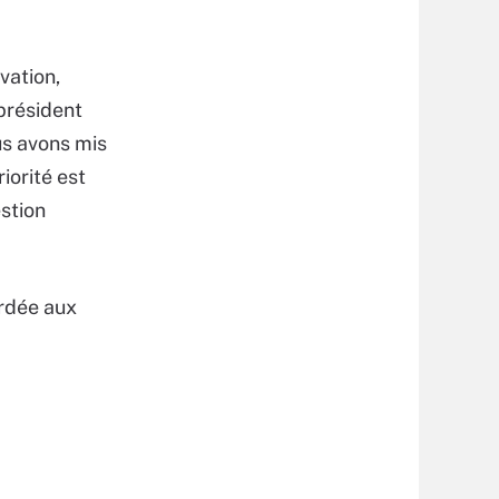
vation,
-président
us avons mis
iorité est
stion
ordée aux