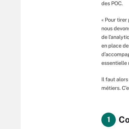
des POC.
« Pour tirer
nous devons
de l’analyt
en place des
d’accompagn
essentielle 
Il faut alor
métiers. C’
Co
1