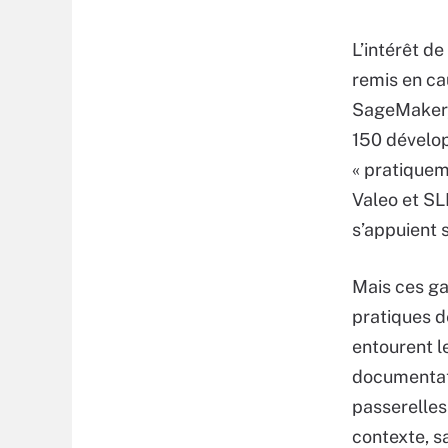
L’intérêt d
remis en ca
SageMaker, 
150 dévelop
« pratiquem
Valeo et SL
s’appuient s
Mais ces ga
pratiques d
entourent le
documentati
passerelles
contexte, sa