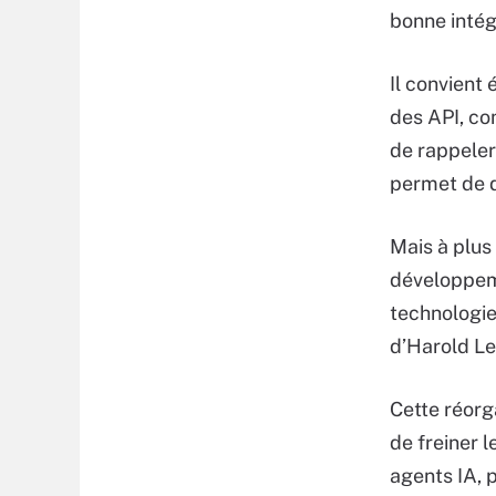
bonne intégr
Il convient 
des API, co
de rappeler
permet de d
Mais à plus 
développeme
technologie
d’Harold Lea
Cette réorg
de freiner l
agents IA, p