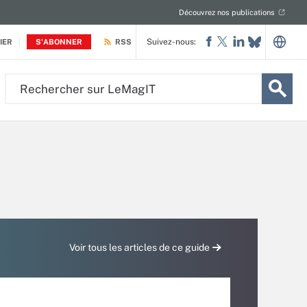
Découvrez nos publications
Suivez-nous:
IER
S'ABONNER
RSS
Rechercher
sur
LeMagIT
Voir tous les articles de ce guide