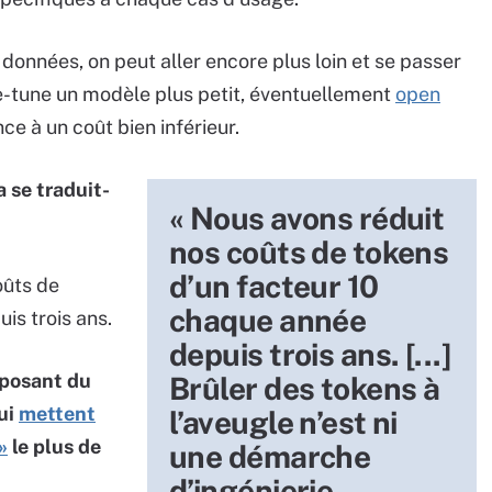
onnées, on peut aller encore plus loin et se passer
-tune un modèle plus petit, éventuellement
open
nce à un coût bien inférieur.
se traduit-
« Nous avons réduit
nos coûts de tokens
d’un facteur 10
oûts de
chaque année
is trois ans.
depuis trois ans. [...]
pposant du
Brûler des tokens à
ui
mettent
l’aveugle n’est ni
»
le plus de
une démarche
d’ingénierie