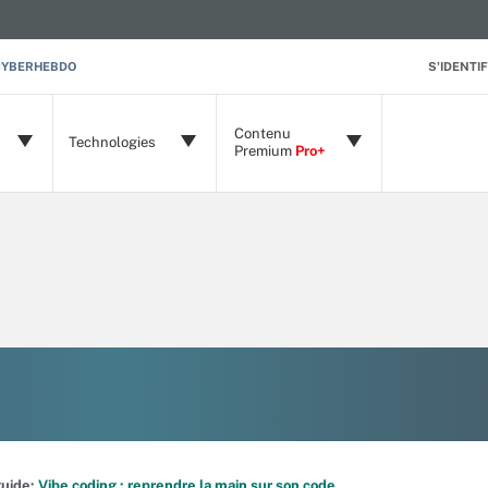
CYBERHEBDO
S'IDENTIF
Contenu
Technologies
Premium
Pro+
 guide:
Vibe coding : reprendre la main sur son code