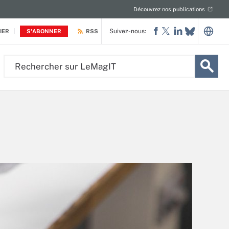
Découvrez nos publications
Suivez-nous:
IER
S'ABONNER
RSS
Rechercher
sur
LeMagIT