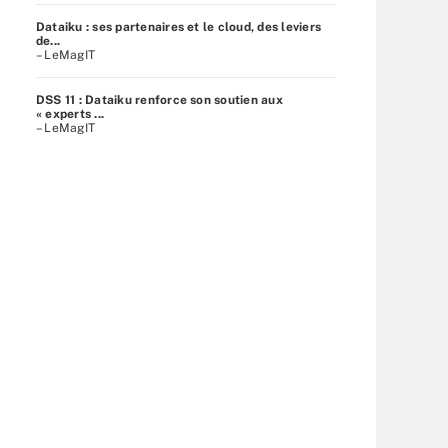
Dataiku : ses partenaires et le cloud, des leviers
de...
– LeMagIT
DSS 11 : Dataiku renforce son soutien aux
« experts ...
– LeMagIT