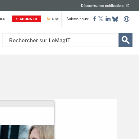
Découvrez nos publications
Suivez-nous:
IER
S'ABONNER
RSS
Rechercher
sur
LeMagIT